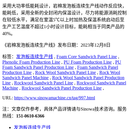
采用大功率低能耗设计，岩棉发泡板连续生产线动作反应快，
能耗低，采用全新的全封闭内保温设计，尽力将能源消耗控制
在较低水平，满足在室温5℃以上时加热及保温系统启动后至
生产工艺温度不超过1小时设计目标，能耗相当于同类产品的
40%。
《岩棉发泡板连续生产线》发布日期：2023年12月8日
标签：
发泡板连续生产线
,
Foam Core Sandwich Panel Line
,
Phenolic Foam Production Line
,
PU Foam Production Line
,
PU
Foam Sandwich Panel Production Line
,
Foam Sandwich Panel
Production Line
,
Rock Wool Sandwich Panel Line
,
Rock Wool
Sandwich Panel Machine
,
Rock Wool Sandwich Panel Production
Line
,
Rockwool Sandwich Panel Line
,
Rockwool Sandwich Panel
Machine
,
Rockwool Sandwich Panel Production Line
,
URL:
https://www.sinowamachine.cn/tag/997.html
注：文章仅作参考，具体产品详情请与Sinowa技术咨询。服务
热线：
151-0610-6366
发泡板连续生产线