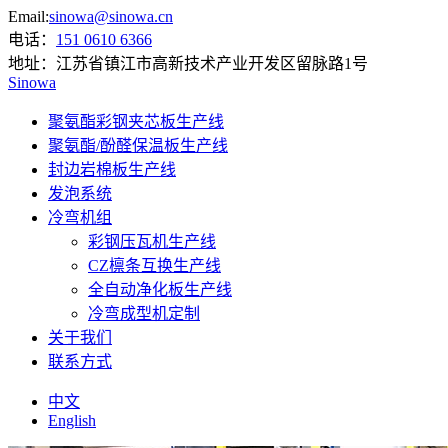
Email:
sinowa@sinowa.cn
电话：
151 0610 6366
地址：
江苏省镇江市高新技术产业开发区留脉路1号
Sinowa
聚氨酯彩钢夹芯板生产线
聚氨酯/酚醛保温板生产线
封边岩棉板生产线
发泡系统
冷弯机组
彩钢压瓦机生产线
CZ檩条互换生产线
全自动净化板生产线
冷弯成型机定制
关于我们
联系方式
中文
English