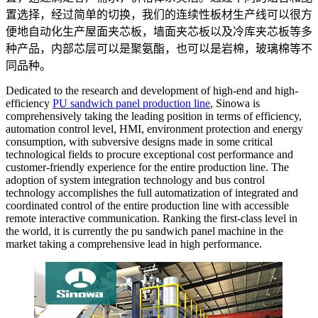
置选择，经过简单的切换，我们的连续性板材生产线可以很方
便地自动化生产屋面夹芯板，墙面夹芯板以及冷库夹芯板等多
种产品，内部芯层可以是聚氨酯，也可以是岩棉，玻璃棉等不
同品种。
Dedicated to the research and development of high-end and high-
efficiency
PU sandwich panel production line
, Sinowa is
comprehensively taking the leading position in terms of efficiency,
automation control level, HMI, environment protection and energy
consumption, with subversive designs made in some critical
technological fields to procure exceptional cost performance and
customer-friendly experience for the entire production line. The
adoption of system integration technology and bus control
technology accomplishes the full automatization of integrated and
coordinated control of the entire production line with accessible
remote interactive communication. Ranking the first-class level in
the world, it is currently the pu sandwich panel machine in the
market taking a comprehensive lead in high performance.