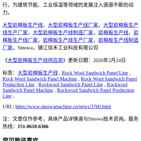
行，为建筑节能、工业保温等领域的发展注入源源不断的动
力。
大型岩棉板生产线
，
大型岩棉板生产线厂家
，
大型岩棉板生产
线生产厂家
，
大型岩棉板生产线制造厂家
，
岩棉板生产线
，
岩
棉板生产线厂家
，
岩棉板生产线生产厂家
，
岩棉板生产线制造
厂家
，Sinowa，镇江信禾工业科技有限公司
《
大型岩棉板生产线供应商
》更新日期：2026年2月24日
标签：
大型岩棉板生产线
,
Rock Wool Sandwich Panel Line
,
Rock Wool Sandwich Panel Machine
,
Rock Wool Sandwich Panel
Production Line
,
Rockwool Sandwich Panel Line
,
Rockwool
Sandwich Panel Machine
,
Rockwool Sandwich Panel Production
Line
,
URL:
https://www.sinowamachine.cn/news/3760.html
注：文章仅作参考，具体产品详情请与Sinowa技术咨询。服务
热线：
151-0610-6366
您可能还喜欢