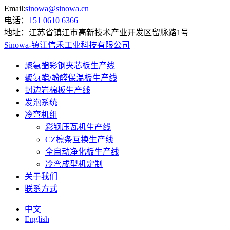
Email:
sinowa@sinowa.cn
电话：
151 0610 6366
地址：
江苏省镇江市高新技术产业开发区留脉路1号
Sinowa-镇江信禾工业科技有限公司
聚氨酯彩钢夹芯板生产线
聚氨酯/酚醛保温板生产线
封边岩棉板生产线
发泡系统
冷弯机组
彩钢压瓦机生产线
CZ檩条互换生产线
全自动净化板生产线
冷弯成型机定制
关于我们
联系方式
中文
English