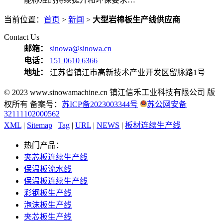
当前位置：
首页
>
新闻
>
大型岩棉板生产线供应商
Contact Us
邮箱：
sinowa@sinowa.cn
电话：
151 0610 6366
地址：
江苏省镇江市高新技术产业开发区留脉路1号
© 2023 www.sinowamachine.cn 镇江信禾工业科技有限公司 版
权所有 备案号：
苏ICP备2023003344号
苏公网安备
32111102000562
XML
|
Sitemap
|
Tag
|
URL
|
NEWS
|
板材连续生产线
热门产品：
夹芯板连续生产线
保温板流水线
保温板连续生产线
彩钢板生产线
泡沫板生产线
夹芯板生产线