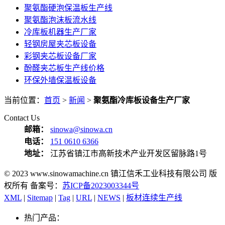
聚氨酯硬泡保温板生产线
聚氨酯泡沫板流水线
冷库板机器生产厂家
轻钢房屋夹芯板设备
彩钢夹芯板设备厂家
酚醛夹芯板生产线价格
环保外墙保温板设备
当前位置：
首页
>
新闻
>
聚氨酯冷库板设备生产厂家
Contact Us
邮箱：
sinowa@sinowa.cn
电话：
151 0610 6366
地址：
江苏省镇江市高新技术产业开发区留脉路1号
© 2023 www.sinowamachine.cn 镇江信禾工业科技有限公司 版
权所有 备案号：
苏ICP备2023003344号
XML
|
Sitemap
|
Tag
|
URL
|
NEWS
|
板材连续生产线
热门产品：