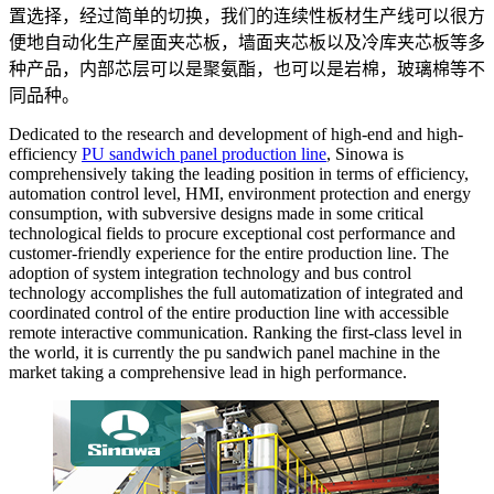
置选择，经过简单的切换，我们的连续性板材生产线可以很方
便地自动化生产屋面夹芯板，墙面夹芯板以及冷库夹芯板等多
种产品，内部芯层可以是聚氨酯，也可以是岩棉，玻璃棉等不
同品种。
Dedicated to the research and development of high-end and high-
efficiency
PU sandwich panel production line
, Sinowa is
comprehensively taking the leading position in terms of efficiency,
automation control level, HMI, environment protection and energy
consumption, with subversive designs made in some critical
technological fields to procure exceptional cost performance and
customer-friendly experience for the entire production line. The
adoption of system integration technology and bus control
technology accomplishes the full automatization of integrated and
coordinated control of the entire production line with accessible
remote interactive communication. Ranking the first-class level in
the world, it is currently the pu sandwich panel machine in the
market taking a comprehensive lead in high performance.