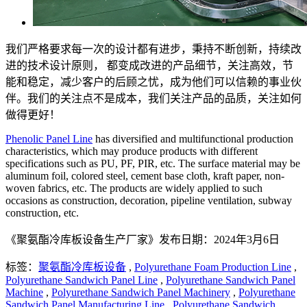
我们严格要求每一次的设计都有进步，秉持不断创新，持续改
进的技术设计原则， 都变成改进的产品细节，关注高效，节
能和稳定，减少客户的后顾之忧，成为他们可以信赖的事业伙
伴。我们的关注点不是成本，我们关注产品的品质，关注如何
做得更好！
Phenolic Panel Line
has diversified and multifunctional production
characteristics, which may produce products with different
specifications such as PU, PF, PIR, etc. The surface material may be
aluminum foil, colored steel, cement base cloth, kraft paper, non-
woven fabrics, etc. The products are widely applied to such
occasions as construction, decoration, pipeline ventilation, subway
construction, etc.
《聚氨酯冷库板设备生产厂家》发布日期：2024年3月6日
标签：
聚氨酯冷库板设备
,
Polyurethane Foam Production Line
,
Polyurethane Sandwich Panel Line
,
Polyurethane Sandwich Panel
Machine
,
Polyurethane Sandwich Panel Machinery
,
Polyurethane
Sandwich Panel Manufacturing Line
,
Polyurethane Sandwich