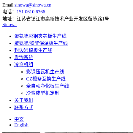
Email:
sinowa@sinowa.cn
电话：
151 0610 6366
地址：
江苏省镇江市高新技术产业开发区留脉路1号
Sinowa
聚氨酯彩钢夹芯板生产线
聚氨酯/酚醛保温板生产线
封边岩棉板生产线
发泡系统
冷弯机组
彩钢压瓦机生产线
CZ檩条互换生产线
全自动净化板生产线
冷弯成型机定制
关于我们
联系方式
中文
English