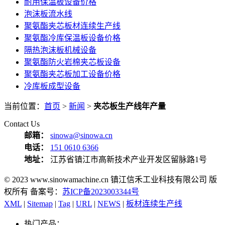
耐用保温板设备价格
泡沫板流水线
聚氨酯夹芯板材连续生产线
聚氨酯冷库保温板设备价格
隔热泡沫板机械设备
聚氨酯防火岩棉夹芯板设备
聚氨酯夹芯板加工设备价格
冷库板成型设备
当前位置：
首页
>
新闻
>
夹芯板生产线年产量
Contact Us
邮箱：
sinowa@sinowa.cn
电话：
151 0610 6366
地址：
江苏省镇江市高新技术产业开发区留脉路1号
© 2023 www.sinowamachine.cn 镇江信禾工业科技有限公司 版
权所有 备案号：
苏ICP备2023003344号
XML
|
Sitemap
|
Tag
|
URL
|
NEWS
|
板材连续生产线
热门产品：