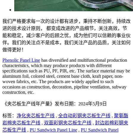
我们严格要求每一次的设计都有进步，秉持不断创新，持续改
进的技术设计原则， 都变成改进的产品细节，关注高效，节
能和稳定，减少客户的后顾之忧，成为他们可以信赖的事业伙
伴。我们的关注点不是成本，我们关注产品的品质，关注如何
做得更好！
Phenolic Panel Line
has diversified and multifunctional production
characteristics, which may produce products with different
specifications such as PU, PF, PIR, etc. The surface material may be
aluminum foil, colored steel, cement base cloth, kraft paper, non-
woven fabrics, etc. The products are widely applied to such
occasions as construction, decoration, pipeline ventilation, subway
construction, etc.
《夹芯板生产线年产量》发布日期：2024年5月9日
标签：
净化夹芯板生产线
,
全自动彩钢夹芯板生产线
,
聚氨酯
岩棉夹芯板生产线
,
双面彩钢夹芯板生产线
,
封边岩棉彩钢夹
芯板生产线
,
PU Sandwich Panel Line
,
PU Sandwich Panel