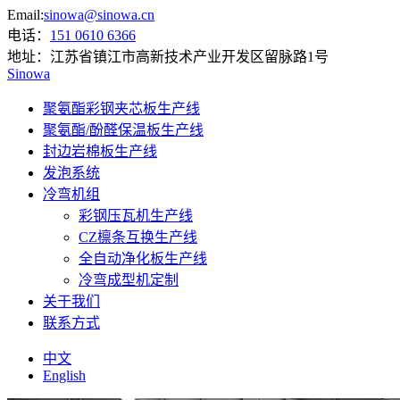
Email:
sinowa@sinowa.cn
电话：
151 0610 6366
地址：
江苏省镇江市高新技术产业开发区留脉路1号
Sinowa
聚氨酯彩钢夹芯板生产线
聚氨酯/酚醛保温板生产线
封边岩棉板生产线
发泡系统
冷弯机组
彩钢压瓦机生产线
CZ檩条互换生产线
全自动净化板生产线
冷弯成型机定制
关于我们
联系方式
中文
English