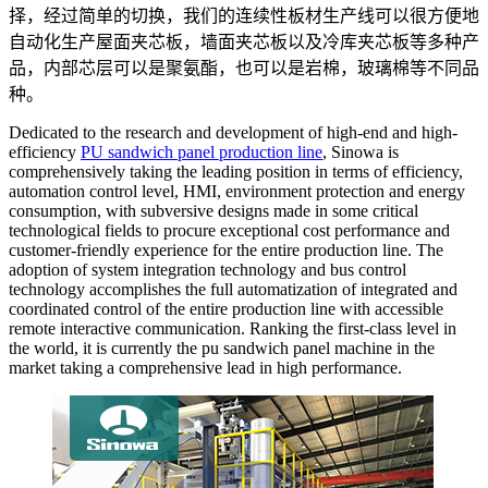
择，经过简单的切换，我们的连续性板材生产线可以很方便地
自动化生产屋面夹芯板，墙面夹芯板以及冷库夹芯板等多种产
品，内部芯层可以是聚氨酯，也可以是岩棉，玻璃棉等不同品
种。
Dedicated to the research and development of high-end and high-
efficiency
PU sandwich panel production line
, Sinowa is
comprehensively taking the leading position in terms of efficiency,
automation control level, HMI, environment protection and energy
consumption, with subversive designs made in some critical
technological fields to procure exceptional cost performance and
customer-friendly experience for the entire production line. The
adoption of system integration technology and bus control
technology accomplishes the full automatization of integrated and
coordinated control of the entire production line with accessible
remote interactive communication. Ranking the first-class level in
the world, it is currently the pu sandwich panel machine in the
market taking a comprehensive lead in high performance.