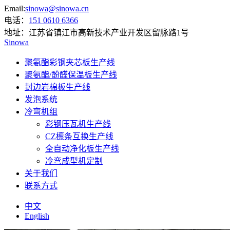
Email:
sinowa@sinowa.cn
电话：
151 0610 6366
地址：
江苏省镇江市高新技术产业开发区留脉路1号
Sinowa
聚氨酯彩钢夹芯板生产线
聚氨酯/酚醛保温板生产线
封边岩棉板生产线
发泡系统
冷弯机组
彩钢压瓦机生产线
CZ檩条互换生产线
全自动净化板生产线
冷弯成型机定制
关于我们
联系方式
中文
English