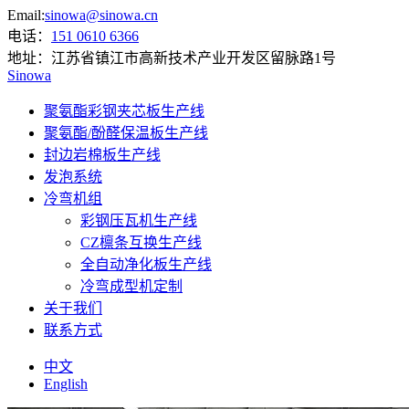
Email:
sinowa@sinowa.cn
电话：
151 0610 6366
地址：
江苏省镇江市高新技术产业开发区留脉路1号
Sinowa
聚氨酯彩钢夹芯板生产线
聚氨酯/酚醛保温板生产线
封边岩棉板生产线
发泡系统
冷弯机组
彩钢压瓦机生产线
CZ檩条互换生产线
全自动净化板生产线
冷弯成型机定制
关于我们
联系方式
中文
English