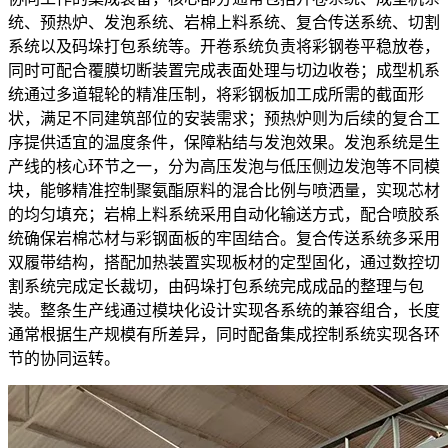
统、预热炉、发泡系统、岩棉上料系统、复合传送系统、切割
系统以及码垛打包系统等。开卷系统负责将彩钢卷平稳放卷，
同时可配合覆膜切断装置完成表面处理与切边收卷；成型机系
统通过多道辊轮的精准压制，将彩钢板加工成所需的截面形
状，满足不同建筑部位的安装需求；预热炉则为后续的复合工
序提供适宜的温度条件，保障粘结与发泡效果。发泡系统是生
产线的核心环节之一，分为高压发泡与低压侧边发泡等不同模
块，能够精准控制聚氨酯原料的混合比例与喷洒量，实现芯材
的均匀填充；岩棉上料系统采用自动化输送方式，配合喷胶系
统确保岩棉芯材与彩钢面板的牢固结合。复合传送系统多采用
双履带结构，搭配加热装置实现板材的定型固化，通过数控切
割系统完成定长裁切，由码垛打包系统完成成品的整理与包
装。整条生产线通过模块化设计实现各系统的兼容组合，长度
通常根据生产规模有所差异，同时配备集成控制系统实现各环
节的协同运转。