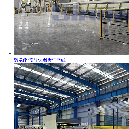
聚氨酯/酚醛保温板生产线