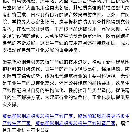
馆、机场候机楼、火车站、大型商业综合体等场所的围护结构
与室内隔断大量采用这类夹芯板，其轻质高强的特性适配大跨
度建筑需求，同时具备良好的隔音效果与装饰性。此外，在医
院、学校等人员密集场所，这类板材的防火安全性能得到充分
发挥；在现代农业领域，生产线产品还被应用于温室大棚、养
殖场等设施的建设，为动植物生长创造稳定环境。随着钢结构
建筑的不断发展，这类生产线的应用范围还在持续拓展，成为
支撑现代建筑工业化发展的重要装备。
聚氨酯彩钢岩棉夹芯板生产线的技术进步，推动了新型建筑围
护材料的升级迭代，其生产的产品以轻质高强、保温隔热、防
火隔音等综合优势，成为现代建筑行业的重要材料选择。无论
是工业生产的规模化需求，还是公共建筑的品质要求，这类生
产线都能通过自身的结构优化、性能提升与类型适配，提供精
准的生产解决方案，为建筑行业的绿色化、工业化发展提供坚
实支撑。
聚氨酯彩钢岩棉夹芯板生产线厂家
，
聚氨酯彩钢岩棉夹芯板生
产线生产厂家
，
聚氨酯彩钢岩棉夹芯板生产线制造厂家
，镇江
信禾工业科技有限公司