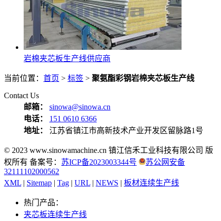
岩棉夹芯板生产线供应商
当前位置：
首页
>
标签
>
聚氨酯彩钢岩棉夹芯板生产线
Contact Us
邮箱：
sinowa@sinowa.cn
电话：
151 0610 6366
地址：
江苏省镇江市高新技术产业开发区留脉路1号
© 2023 www.sinowamachine.cn 镇江信禾工业科技有限公司 版
权所有 备案号：
苏ICP备2023003344号
苏公网安备
32111102000562
XML
|
Sitemap
|
Tag
|
URL
|
NEWS
|
板材连续生产线
热门产品：
夹芯板连续生产线