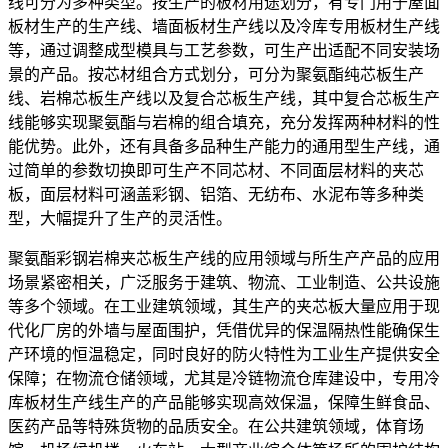
线可分为多种类型。按生产的板材用途划分，有专门用于屋面
板材生产的生产线、墙面板材生产线以及冷库专用板材生产线
等，通过调整成型模具与工艺参数，可生产出适配不同安装场
景的产品。按芯材组合方式划分，可分为聚氨酯纯芯板生产
线、岩棉芯板生产线以及复合芯板生产线，其中复合芯板生产
线能够实现聚氨酯与岩棉的组合填充，充分发挥两种材料的性
能优势。此外，还有具备多品种生产能力的通用型生产线，通
过简单的参数切换即可生产不同芯材、不同面层材料的夹芯
板，面层材料可涵盖彩钢、铝箔、无纺布、水泥布等多种类
型，大幅提升了生产的灵活性。
聚氨酯彩钢岩棉夹芯板生产线的应用领域与所生产产品的应用
场景紧密相关，广泛服务于建筑、物流、工业制造、公共设施
等多个领域。在工业建筑领域，其生产的夹芯板大量应用于现
代化厂房的外墙与屋面围护，凭借优异的保温隔热性能确保生
产环境的恒温稳定，同时良好的防火特性为工业生产提供安全
保障；在物流仓储领域，尤其是冷链物流仓库建设中，专用冷
库板材生产线生产的产品能够实现高效保温，保障生鲜食品、
医药产品等特殊货物的品质安全。在公共建筑领域，体育场