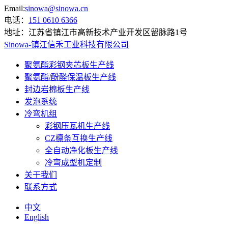
Email:
sinowa@sinowa.cn
电话：
151 0610 6366
地址：
江苏省镇江市高新技术产业开发区留脉路1号
Sinowa-镇江信禾工业科技有限公司
聚氨酯彩钢夹芯板生产线
聚氨酯/酚醛保温板生产线
封边岩棉板生产线
发泡系统
冷弯机组
彩钢压瓦机生产线
CZ檩条互换生产线
全自动净化板生产线
冷弯成型机定制
关于我们
联系方式
中文
English