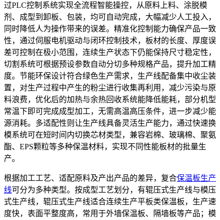
过PLC控制系统实现全流程智能操控，从原料上料、涂脱模
剂、成型到卸板、包装，均可自动完成，大幅减少人工投入，
同时降低人为操作带来的误差。精准化控制能力确保产品一致
性，通过伺服电机驱动与闭环控制技术，板材的长度、厚度误
差可控制在极小范围，连续生产状态下仍能保持尺寸稳定性，
切割系统可根据预设参数自动分切多种规格产品，提升加工精
度。节能环保设计符合绿色生产需求，生产线配备集中收尘装
置，对生产过程中产生的粉尘进行收集再利用，减少污染与原
料浪费，优化后的加热与余热回收系统能降低能耗，部分机型
常温下即可完成成型加工，无需高温高压条件，进一步减少能
源消耗。多适配性则让生产线具备灵活生产能力，通过快速换
模系统可在短时间内切换芯材类型，兼容岩棉、玻璃棉、聚氨
酯、EPS颗粒等多种保温材料，实现不同性能板材的批量生
产。
根据加工工艺、适配原料及产出产品的差异，复合
保温板生产
线
可分为多种类型。按成型工艺划分，有辊压式生产线与模压
式生产线，辊压式生产线适合连续生产平板类保温板，生产速
度快，表面平整度高，常用于外墙保温板、隔墙板等产品；模