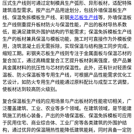
压式生产线则可通过定制模具生产弧形、异形板材，适配特殊
建筑造型需求。按产出产品用途划分，包括外墙保温板生产
线、保温免拆模板生产线、彩钢
夹芯板生产线
等，外墙保温板
生产线侧重提升板材防火与保温性能，产出的板材导热系数
低，能满足建筑外围护结构的节能需求；保温免拆模板生产线
生产的板材兼具保温与模板功能，施工时可直接作为外模板使
用，浇筑混凝土后无需拆除，实现保温与结构施工同步完成，
缩短工期。彩钢夹芯板生产线则专注于金属面板与保温芯材的
复合加工，通过高精度复合工艺提升板材剥离强度，使产品兼
具金属材料的抗压性与芯材的保温性。此外，还有针对轻质保
温板、防火保温板等专用生产线，可根据产品性能需求优化工
艺设计，如防火专用生产线能通过原料配比与成型工艺调整，
使板材达到较高防火级别。
复合保温板生产线的应用场景与产出板材的性能密切相关，广
泛覆盖建筑、工业、农业等多个领域。在建筑领域，是节能建
筑施工的核心装备，产出的外墙保温板、保温免拆模板可应用
于民用住宅、商业综合体、工业厂房等各类建筑的外围护结
构，通过优异的保温隔热性能降低建筑能耗，同时具备一定防