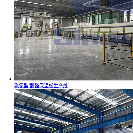
聚氨酯/酚醛保温板生产线