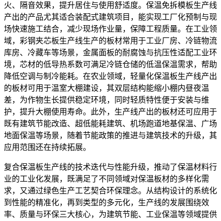
火、隔音效果，提升居住与使用舒适度。保温免拆模板生产线
产出的产品尤其适合装配式建筑项目，能实现工厂化预制与现
场快速施工结合，减少现场作业量，保障工程质量。在工业领
域，彩钢夹芯板生产线生产的板材常用于工业厂房、冷链物流
库房、冷藏车等场景，金属面板的耐腐蚀与抗压性适配工业环
境，芯材的低导热系数可满足冷链仓储的低温保温需求，帮助
降低空调与制冷能耗。在农业领域，轻量化保温板生产线产出
的板材可用于温室大棚建设，其双层结构能缩小棚内昼夜温
差，为作物生长提供稳定环境，同时轻质特性便于安装与维
护，提升大棚使用寿命。此外，生产线产出的板材还可应用于
既有建筑节能改造、超低能耗建筑、机场跑道地基保温、广场
地面保温等场景，随着节能政策的推进与建筑技术的升级，其
应用范围还在持续拓展。
复合保温板生产线的技术迭代与性能升级，推动了保温材料行
业的工业化发展，既满足了不同领域对保温板材的多样化需
求，又通过绿色生产工艺契合环保理念。从结构设计的系统化
到性能的精准化，再到类型的多元化，生产线的发展围绕效
率、质量与环保三大核心，为建筑节能、工业保温等领域提供