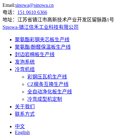
Email:
sinowa@sinowa.cn
电话：
151 0610 6366
地址：
江苏省镇江市高新技术产业开发区留脉路1号
Sinowa-镇江信禾工业科技有限公司
聚氨酯彩钢夹芯板生产线
聚氨酯/酚醛保温板生产线
封边岩棉板生产线
发泡系统
冷弯机组
彩钢压瓦机生产线
CZ檩条互换生产线
全自动净化板生产线
冷弯成型机定制
关于我们
联系方式
中文
English