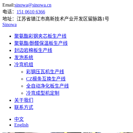
Email:
sinowa@sinowa.cn
电话：
151 0610 6366
地址：
江苏省镇江市高新技术产业开发区留脉路1号
Sinowa
聚氨酯彩钢夹芯板生产线
聚氨酯/酚醛保温板生产线
封边岩棉板生产线
发泡系统
冷弯机组
彩钢压瓦机生产线
CZ檩条互换生产线
全自动净化板生产线
冷弯成型机定制
关于我们
联系方式
中文
English