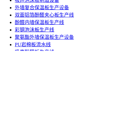
采用大功率低能耗设计，轻钢保温板设备动作反应快，能耗低
度不超过1小时设计目标，能耗相当于同类产品的40%。
《轻钢保温板设备》发布日期：2023年8月11日
URL:
https://www.sinowamachine.cn/tag/252.html
注：文章仅作参考，具体产品详情请与Sinowa技术咨询。服务
发泡泡沫板生产线
装饰岩棉板机器
吸声泡沫板制造设备
外墙复合保温板生产设备
双面铝箔酚醛夹心板生产线
酚醛内墙保温板生产线
彩钢泡沫板生产线
聚氨酯外墙保温板生产设备
PU岩棉板流水线
吸声酚醛板生产线
聚氨酯发泡保温板机械设备