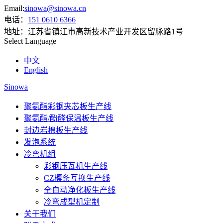
Email:
sinowa@sinowa.cn
电话：
151 0610 6366
地址：
江苏省镇江市高新技术产业开发区留脉路1号
Select Language
中文
English
Sinowa
聚氨酯彩钢夹芯板生产线
聚氨酯/酚醛保温板生产线
封边岩棉板生产线
发泡系统
冷弯机组
彩钢压瓦机生产线
CZ檩条互换生产线
全自动净化板生产线
冷弯成型机定制
关于我们