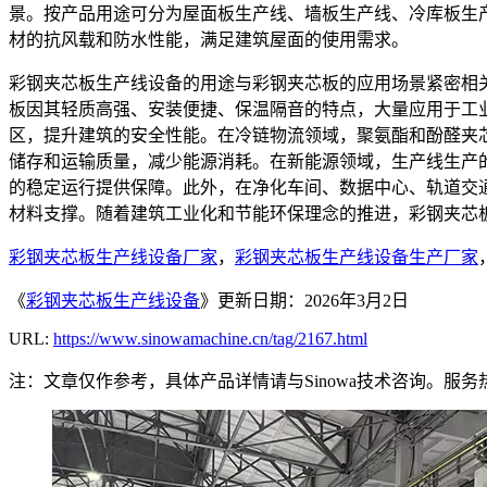
景。按产品用途可分为屋面板生产线、墙板生产线、冷库板生
材的抗风载和防水性能，满足建筑屋面的使用需求。
彩钢夹芯板生产线设备的用途与彩钢夹芯板的应用场景紧密相
板因其轻质高强、安装便捷、保温隔音的特点，大量应用于工
区，提升建筑的安全性能。在冷链物流领域，聚氨酯和酚醛夹
储存和运输质量，减少能源消耗。在新能源领域，生产线生产
的稳定运行提供保障。此外，在净化车间、数据中心、轨道交
材料支撑。随着建筑工业化和节能环保理念的推进，彩钢夹芯
彩钢夹芯板生产线设备厂家
，
彩钢夹芯板生产线设备生产厂家
《
彩钢夹芯板生产线设备
》更新日期：2026年3月2日
URL:
https://www.sinowamachine.cn/tag/2167.html
注：文章仅作参考，具体产品详情请与Sinowa技术咨询。服务