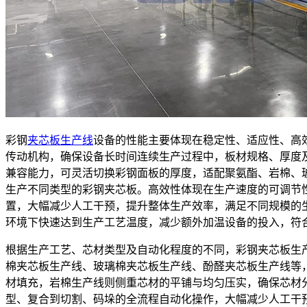
彩钢
夹芯板生产线
设备的性能主要体现在稳定性、适应性、高
传动机构，确保设备长时间连续生产过程中，板材规格、厚度
兼容能力，可灵活切换彩钢面板的厚度，适配聚氨酯、岩棉、
生产不同类型的彩钢夹芯板。高效性体现在生产速度的可调节
置，大幅减少人工干预，提升整体生产效率，满足不同规模的
环境下快速达到生产工艺温度，减少额外加温设备的投入，符
根据生产工艺、芯材类型及自动化程度的不同，彩钢夹芯板生
棉夹芯板生产线、玻璃棉夹芯板生产线、酚醛夹芯板生产线等
材填充，岩棉生产线则侧重芯材的平铺与均匀压实，确保芯材
型、复合到切割、码垛的全流程自动化操作，大幅减少人工干