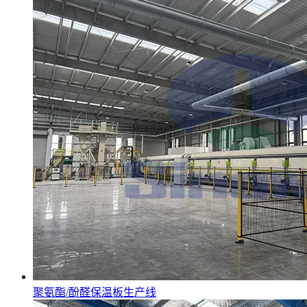
聚氨酯/酚醛保温板生产线