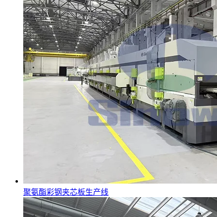
聚氨酯彩钢夹芯板生产线