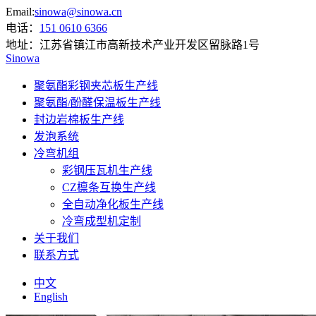
Email:
sinowa@sinowa.cn
电话：
151 0610 6366
地址：
江苏省镇江市高新技术产业开发区留脉路1号
Sinowa
聚氨酯彩钢夹芯板生产线
聚氨酯/酚醛保温板生产线
封边岩棉板生产线
发泡系统
冷弯机组
彩钢压瓦机生产线
CZ檩条互换生产线
全自动净化板生产线
冷弯成型机定制
关于我们
联系方式
中文
English