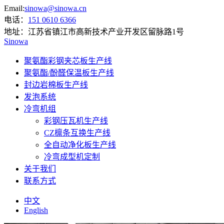
Email:
sinowa@sinowa.cn
电话：
151 0610 6366
地址：
江苏省镇江市高新技术产业开发区留脉路1号
Sinowa
聚氨酯彩钢夹芯板生产线
聚氨酯/酚醛保温板生产线
封边岩棉板生产线
发泡系统
冷弯机组
彩钢压瓦机生产线
CZ檩条互换生产线
全自动净化板生产线
冷弯成型机定制
关于我们
联系方式
中文
English