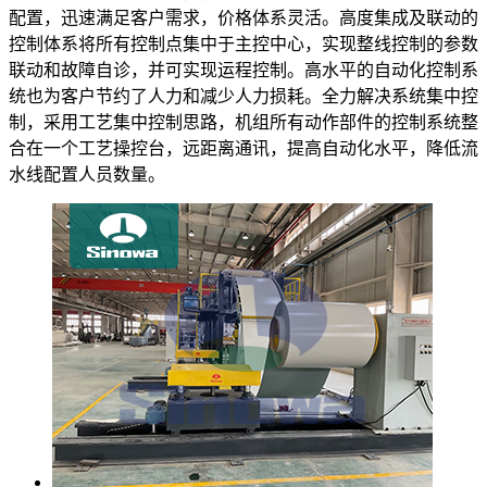
配置，迅速满足客户需求，价格体系灵活。高度集成及联动的
控制体系将所有控制点集中于主控中心，实现整线控制的参数
联动和故障自诊，并可实现运程控制。高水平的自动化控制系
统也为客户节约了人力和减少人力损耗。全力解决系统集中控
制，采用工艺集中控制思路，机组所有动作部件的控制系统整
合在一个工艺操控台，远距离通讯，提高自动化水平，降低流
水线配置人员数量。