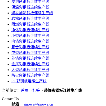
发泡彩钢板连续生产线
保温彩钢板连续生产线
聚氨酯彩钢板连续生产线
岩棉彩钢板连续生产线
阻燃彩钢板连续生产线
净化彩钢板连续生产线
小型彩钢板连续生产线
内墙彩钢板连续生产线
复合彩钢板连续生产线
中型彩钢板连续生产线
外墙彩钢板连续生产线
金属彩钢板连续生产线
大型彩钢板连续生产线
防火彩钢板连续生产线
PU彩钢板连续生产线
当前位置：
首页
>
标签
>
装饰彩钢板连续生产线
Contact Us
邮箱：
sinowa@sinowa.cn