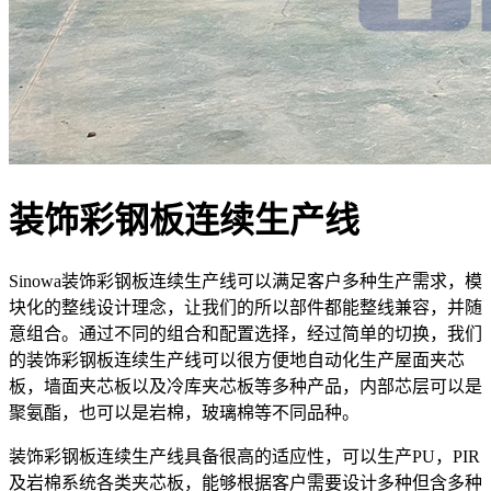
装饰彩钢板连续生产线
Sinowa装饰彩钢板连续生产线可以满足客户多种生产需求，模
块化的整线设计理念，让我们的所以部件都能整线兼容，并随
意组合。通过不同的组合和配置选择，经过简单的切换，我们
的装饰彩钢板连续生产线可以很方便地自动化生产屋面夹芯
板，墙面夹芯板以及冷库夹芯板等多种产品，内部芯层可以是
聚氨酯，也可以是岩棉，玻璃棉等不同品种。
装饰彩钢板连续生产线具备很高的适应性，可以生产PU，PIR
及岩棉系统各类夹芯板，能够根据客户需要设计多种但含多种