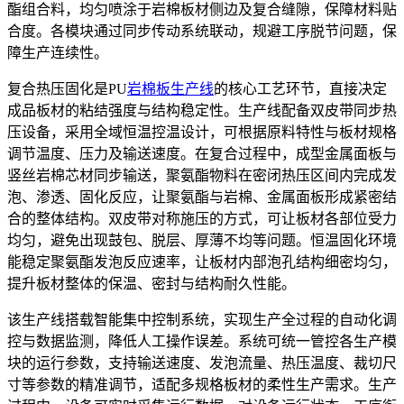
酯组合料，均匀喷涂于岩棉板材侧边及复合缝隙，保障材料贴
合度。各模块通过同步传动系统联动，规避工序脱节问题，保
障生产连续性。
复合热压固化是PU
岩棉板生产线
的核心工艺环节，直接决定
成品板材的粘结强度与结构稳定性。生产线配备双皮带同步热
压设备，采用全域恒温控温设计，可根据原料特性与板材规格
调节温度、压力及输送速度。在复合过程中，成型金属面板与
竖丝岩棉芯材同步输送，聚氨酯物料在密闭热压区间内完成发
泡、渗透、固化反应，让聚氨酯与岩棉、金属面板形成紧密结
合的整体结构。双皮带对称施压的方式，可让板材各部位受力
均匀，避免出现鼓包、脱层、厚薄不均等问题。恒温固化环境
能稳定聚氨酯发泡反应速率，让板材内部泡孔结构细密均匀，
提升板材整体的保温、密封与结构耐久性能。
该生产线搭载智能集中控制系统，实现生产全过程的自动化调
控与数据监测，降低人工操作误差。系统可统一管控各生产模
块的运行参数，支持输送速度、发泡流量、热压温度、裁切尺
寸等参数的精准调节，适配多规格板材的柔性生产需求。生产