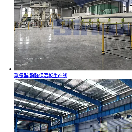
聚氨酯/酚醛保温板生产线