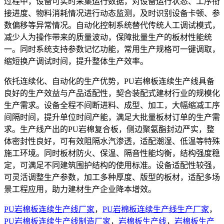
过程中，设备可实时采集运行数据，对设备运行状态、工序衔
接进度、物料消耗情况进行动态监测，及时识别设备卡顿、参
数偏移等异常情况。自动化控制系统替代传统人工调试模式，
减少人为操作带来的质量波动，保障批量生产的板材性能统
一。同时系统支持参数记忆功能，常用生产规格可一键调取，
缩短换产调试时间，提升整体生产效率。
依托连续化、自动化的生产优势，PU岩棉板连续生产线具备
良好的生产效益与产品适配性，契合装配式建材行业的规模化
生产需求。设备全程不间断进料、成型、加工，大幅缩减工序
间隔时间，提升单位时间产能，满足大批量板材订单的生产需
求。生产线产出的PU岩棉复合板，侧边聚氨酯封边严实，整
体密封性良好，可有效阻隔水汽渗透，适配潮湿、低温等特殊
施工环境。同时板材防火、保温、隔音性能均衡，结构强度稳
定，可满足不同建筑围护结构的使用标准。设备适配性较强，
可灵活调整生产参数，加工多种厚度、版型的板材，适配多场
景工程应用，助力建材生产企业降本增效。
PU岩棉板连续生产线厂家
，
PU岩棉板连续生产线生产厂家
，
PU岩棉板连续生产线制造厂家
，
岩棉板生产线
，
岩棉板生产