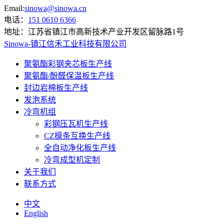
Email:
sinowa@sinowa.cn
电话：
151 0610 6366
地址：
江苏省镇江市高新技术产业开发区留脉路1号
Sinowa-镇江信禾工业科技有限公司
聚氨酯彩钢夹芯板生产线
聚氨酯/酚醛保温板生产线
封边岩棉板生产线
发泡系统
冷弯机组
彩钢压瓦机生产线
CZ檩条互换生产线
全自动净化板生产线
冷弯成型机定制
关于我们
联系方式
中文
English