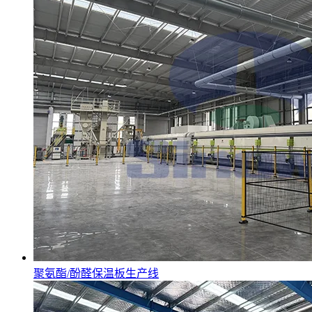
聚氨酯/酚醛保温板生产线