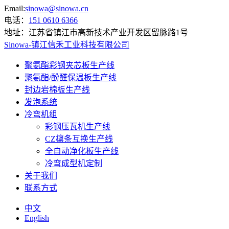
Email:
sinowa@sinowa.cn
电话：
151 0610 6366
地址：
江苏省镇江市高新技术产业开发区留脉路1号
Sinowa-镇江信禾工业科技有限公司
聚氨酯彩钢夹芯板生产线
聚氨酯/酚醛保温板生产线
封边岩棉板生产线
发泡系统
冷弯机组
彩钢压瓦机生产线
CZ檩条互换生产线
全自动净化板生产线
冷弯成型机定制
关于我们
联系方式
中文
English