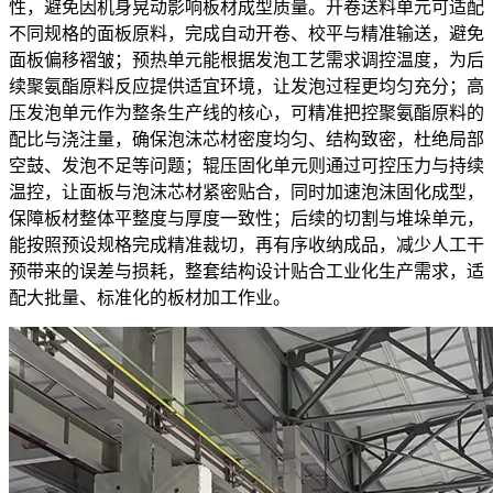
性，避免因机身晃动影响板材成型质量。开卷送料单元可适配
不同规格的面板原料，完成自动开卷、校平与精准输送，避免
面板偏移褶皱；预热单元能根据发泡工艺需求调控温度，为后
续聚氨酯原料反应提供适宜环境，让发泡过程更均匀充分；高
压发泡单元作为整条生产线的核心，可精准把控聚氨酯原料的
配比与浇注量，确保泡沫芯材密度均匀、结构致密，杜绝局部
空鼓、发泡不足等问题；辊压固化单元则通过可控压力与持续
温控，让面板与泡沫芯材紧密贴合，同时加速泡沫固化成型，
保障板材整体平整度与厚度一致性；后续的切割与堆垛单元，
能按照预设规格完成精准裁切，再有序收纳成品，减少人工干
预带来的误差与损耗，整套结构设计贴合工业化生产需求，适
配大批量、标准化的板材加工作业。