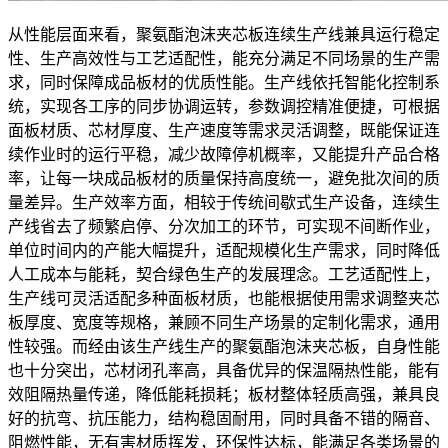
从性能层面来看，聚氨酯泡沫夹芯板连续生产线兼具运行稳定
性、生产高效性与工艺适配性，能充分满足不同场景的生产需
求，同时保障成品板材的优质性能。生产线依托智能化控制系
统，实现各工序的同步协调运转，参数调控精准便捷，可根据
面板材质、芯材厚度、生产速度等需求灵活调整，既能保证连
续作业时的运行平稳，减少故障停机概率，又能提升产品合格
率，让每一块成品板材的质量保持高度统一，避免批次间的质
量差异。生产效率方面，相较于传统间歇式生产设备，连续生
产线省去了频繁启停、分次加工的环节，可实现不间断作业，
单位时间内的产能大幅提升，适配规模化生产需求，同时降低
人工成本与能耗，契合绿色生产的发展理念。工艺适配性上，
生产线可灵活适配多种面板材质，也能根据使用需求调整夹芯
板厚度、宽度等规格，兼顾不同生产场景的定制化需求，通用
性较强。而经由该生产线生产的聚氨酯泡沫夹芯板，自身性能
也十分突出，芯材闭孔率高，具备优异的保温隔热性能，能有
效阻隔热量传递，降低能耗损耗；板材整体轻质高强，兼具良
好的抗弯、抗压能力，结构稳固耐用，同时具备不错的隔音、
阻燃性能，无有害材质挥发，环保性达标，能满足各类场景的