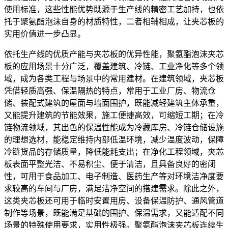
使用标准，这些性能优势既源于生产线的精密工艺加持，也依
托于聚氨酯泡沫自身的材质特性，二者相辅相成，让夹芯板的
实用价值进一步凸显。
依托生产线的优质产能与夹芯板的优异性能，聚氨酯泡沫夹芯
板的应用场景十分广泛，覆盖建筑、冷链、工业净化等多个领
域，成为各类工程与场景中的常用建材。在建筑领域，夹芯板
凭借轻质高强、保温隔热的特点，常用于工业厂房、物流仓
储、装配式建筑的屋面与墙面围护，既能减轻建筑主体承重，
又能提升建筑的节能效果，施工便捷高效，可缩短工期；在冷
链物流领域，其出色的保温性能成为冷藏库房、冷链仓储设施
的理想选材，能稳定维持内部低温环境，减少温度波动，保障
冷链货品的存储质量，降低能耗支出；在净化工程领域，夹芯
板表面平整光洁、不易积尘、便于清洁，且具备良好的密闭
性，可用于食品加工、电子制造、医药生产等对环境洁净度要
求较高的车间与厂房，满足洁净空间的搭建需求。除此之外，
这类夹芯板还可用于临时安置用房、设备保温防护、通风管道
制作等场景，既能满足基础的围护、保温需求，又能适配不同
场景的特殊使用要求，实用性极强。聚氨酯泡沫夹芯板连续生