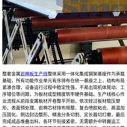
整套金属
岩棉板生产线
整体采用一体化集成钢架基座作为承载
基础，所有功能作业单元有序排布在统一基座之上，结构布局
紧凑合理，设备运行过程中稳定性强，不易出现机体晃动、工
序错位等问题，为板材成型精度筑牢硬件基础。生产线核心作
业流程从前段金属板材开卷整平开始，依次经过板材辊压塑
形、表面预处理、岩棉芯材排布规整、复合喷胶粘合、高温加
压固化、侧边封边整形、精准分条切割、定长裁切打磨，最后
完成成品堆叠出料，各环节衔接紧密，无需额外中转搬运工