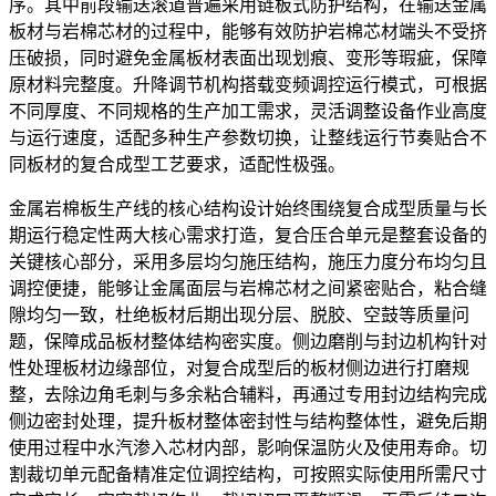
序。其中前段输送滚道普遍采用链板式防护结构，在输送金属
板材与岩棉芯材的过程中，能够有效防护岩棉芯材端头不受挤
压破损，同时避免金属板材表面出现划痕、变形等瑕疵，保障
原材料完整度。升降调节机构搭载变频调控运行模式，可根据
不同厚度、不同规格的生产加工需求，灵活调整设备作业高度
与运行速度，适配多种生产参数切换，让整线运行节奏贴合不
同板材的复合成型工艺要求，适配性极强。
金属岩棉板生产线的核心结构设计始终围绕复合成型质量与长
期运行稳定性两大核心需求打造，复合压合单元是整套设备的
关键核心部分，采用多层均匀施压结构，施压力度分布均匀且
调控便捷，能够让金属面层与岩棉芯材之间紧密贴合，粘合缝
隙均匀一致，杜绝板材后期出现分层、脱胶、空鼓等质量问
题，保障成品板材整体结构密实度。侧边磨削与封边机构针对
性处理板材边缘部位，对复合成型后的板材侧边进行打磨规
整，去除边角毛刺与多余粘合辅料，再通过专用封边结构完成
侧边密封处理，提升板材整体密封性与结构整体性，避免后期
使用过程中水汽渗入芯材内部，影响保温防火及使用寿命。切
割裁切单元配备精准定位调控结构，可按照实际使用所需尺寸