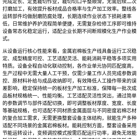
完成定长、定宽裁切作业，裁切切口平整顺滑，无需后续二次
打磨加工，有效提升板材成品合格率与生产加工效率。整线各
运转部件均做耐磨防腐处理，长期连续作业状态下损耗速率
低，日常维护养护流程简单便捷，无需复杂检修工序即可维持
设备常态化稳定运行，适配企业长期不间断规模化生产作业模
式。
从设备运行核心性能来看，金属岩棉板生产线具备运行工况稳
定、成型精度可控、工艺适配灵活、能耗消耗平稳等多项实用
特质。设备全程自动化联动控制，各作业单元协同匹配度高，
生产过程中无需大量人工干预，仅需少量工作人员完成参数调
控、原材料补给与成品收纳即可，有效降低人工操作带来的误
差影响，稳定保持统一的板材生产加工标准，保障每一批次成
品板材规格统一、性能均衡。工艺适配灵活性突出，通过简单
的参数调节与部件适配切换，即可调整板材厚度、宽度、长度
等基础规格，也可适配不同材质金属面层与不同密度岩棉芯材
的复合加工需求，无需更换整套设备主体结构，就能生产多种
适配不同场景的金属岩棉板材。能耗控制方面，整套设备采用
节能运转设计，变频调控模式按需匹配运行功率，避免无效能