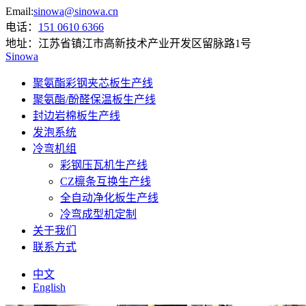
Email:
sinowa@sinowa.cn
电话：
151 0610 6366
地址：
江苏省镇江市高新技术产业开发区留脉路1号
Sinowa
聚氨酯彩钢夹芯板生产线
聚氨酯/酚醛保温板生产线
封边岩棉板生产线
发泡系统
冷弯机组
彩钢压瓦机生产线
CZ檩条互换生产线
全自动净化板生产线
冷弯成型机定制
关于我们
联系方式
中文
English