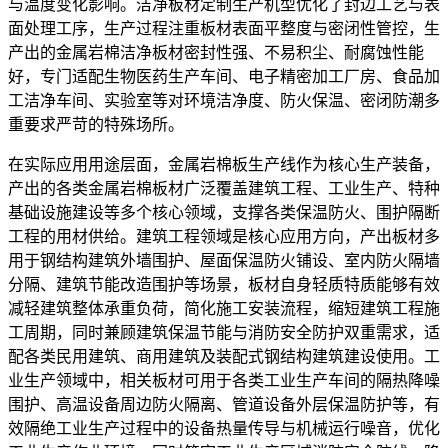
与温度变化影响。洁净板材定制生产机型优化了封边工艺与表
面处理工序，生产过程注重板材表面平整度与密闭性管控，生
产出的金属岩棉洁净板材密封性强、不易积尘、耐腐蚀性能
好，专门适配生物医药生产车间、电子精密加工厂房、食品加
工洁净车间、实验室等对环境洁净度、防火保温、密闭防潮多
重要求严苛的特殊场所。
在实际应用用途层面，金属岩棉板生产线作为核心生产装备，
产出的各类金属岩棉板材广泛覆盖建筑工程、工业生产、特种
基础设施建设等多个核心领域，支撑各类保温防火、围护隔断
工程的用材供给。建筑工程领域是核心应用方向，产出板材多
用于钢结构建筑外墙围护、屋面保温防火铺设、室内防火隔墙
分隔、建筑节能改造围护等场景，板材自身轻质特质能够有效
减轻建筑整体承重负荷，简化施工安装流程，缩短建筑工程施
工周期，同时兼顾建筑保温节能与消防安全防护双重需求，适
配各类民用建筑、商用建筑及装配式钢结构建筑建设使用。工
业生产领域中，相关板材可用于各类工业生产车间的隔热降噪
围护、高温设备周边防火隔离、管道设备外层保温防护等，有
效隔绝工业生产过程中的设备热量传导与机械运行噪音，优化