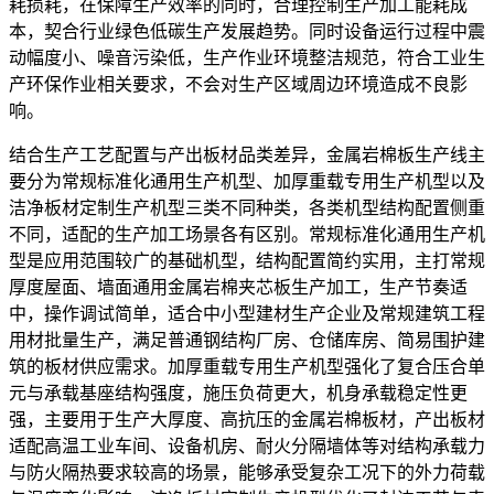
耗损耗，在保障生产效率的同时，合理控制生产加工能耗成
本，契合行业绿色低碳生产发展趋势。同时设备运行过程中震
动幅度小、噪音污染低，生产作业环境整洁规范，符合工业生
产环保作业相关要求，不会对生产区域周边环境造成不良影
响。
结合生产工艺配置与产出板材品类差异，金属岩棉板生产线主
要分为常规标准化通用生产机型、加厚重载专用生产机型以及
洁净板材定制生产机型三类不同种类，各类机型结构配置侧重
不同，适配的生产加工场景各有区别。常规标准化通用生产机
型是应用范围较广的基础机型，结构配置简约实用，主打常规
厚度屋面、墙面通用金属岩棉夹芯板生产加工，生产节奏适
中，操作调试简单，适合中小型建材生产企业及常规建筑工程
用材批量生产，满足普通钢结构厂房、仓储库房、简易围护建
筑的板材供应需求。加厚重载专用生产机型强化了复合压合单
元与承载基座结构强度，施压负荷更大，机身承载稳定性更
强，主要用于生产大厚度、高抗压的金属岩棉板材，产出板材
适配高温工业车间、设备机房、耐火分隔墙体等对结构承载力
与防火隔热要求较高的场景，能够承受复杂工况下的外力荷载