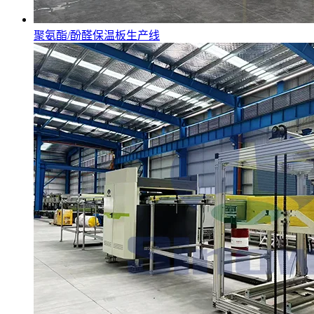
聚氨酯/酚醛保温板生产线