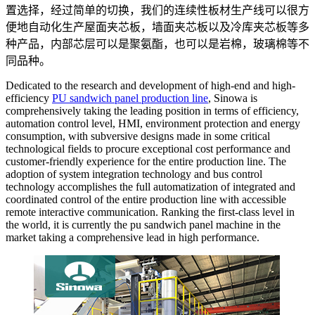
置选择，经过简单的切换，我们的连续性板材生产线可以很方
便地自动化生产屋面夹芯板，墙面夹芯板以及冷库夹芯板等多
种产品，内部芯层可以是聚氨酯，也可以是岩棉，玻璃棉等不
同品种。
Dedicated to the research and development of high-end and high-
efficiency
PU sandwich panel production line
, Sinowa is
comprehensively taking the leading position in terms of efficiency,
automation control level, HMI, environment protection and energy
consumption, with subversive designs made in some critical
technological fields to procure exceptional cost performance and
customer-friendly experience for the entire production line. The
adoption of system integration technology and bus control
technology accomplishes the full automatization of integrated and
coordinated control of the entire production line with accessible
remote interactive communication. Ranking the first-class level in
the world, it is currently the pu sandwich panel machine in the
market taking a comprehensive lead in high performance.