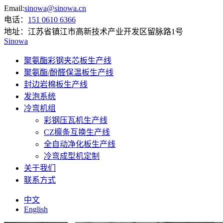
Email:
sinowa@sinowa.cn
电话：
151 0610 6366
地址：
江苏省镇江市高新技术产业开发区留脉路1号
Sinowa
聚氨酯彩钢夹芯板生产线
聚氨酯/酚醛保温板生产线
封边岩棉板生产线
发泡系统
冷弯机组
彩钢压瓦机生产线
CZ檩条互换生产线
全自动净化板生产线
冷弯成型机定制
关于我们
联系方式
中文
English