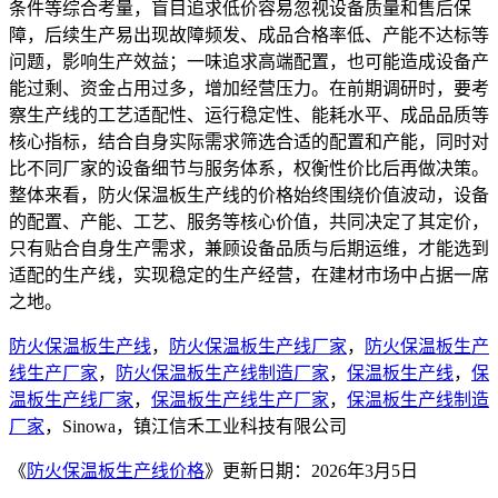
条件等综合考量，盲目追求低价容易忽视设备质量和售后保
障，后续生产易出现故障频发、成品合格率低、产能不达标等
问题，影响生产效益；一味追求高端配置，也可能造成设备产
能过剩、资金占用过多，增加经营压力。在前期调研时，要考
察生产线的工艺适配性、运行稳定性、能耗水平、成品品质等
核心指标，结合自身实际需求筛选合适的配置和产能，同时对
比不同厂家的设备细节与服务体系，权衡性价比后再做决策。
整体来看，防火保温板生产线的价格始终围绕价值波动，设备
的配置、产能、工艺、服务等核心价值，共同决定了其定价，
只有贴合自身生产需求，兼顾设备品质与后期运维，才能选到
适配的生产线，实现稳定的生产经营，在建材市场中占据一席
之地。
防火保温板生产线
，
防火保温板生产线厂家
，
防火保温板生产
线生产厂家
，
防火保温板生产线制造厂家
，
保温板生产线
，
保
温板生产线厂家
，
保温板生产线生产厂家
，
保温板生产线制造
厂家
，Sinowa，镇江信禾工业科技有限公司
《
防火保温板生产线价格
》更新日期：2026年3月5日