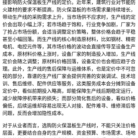
接影响防火保温板生产线的定价。近年来，建筑行业对节能防
火建材的要求不断提高，防火保温板的市场需求量持续增长，
带动生产线的采购需求上升，当市场供不应求时，生产线的定
价会出现小幅上浮；若市场趋于饱和，行业竞争加剧，厂家为
了抢占市场份额，会适当调整定价策略，整体价格会趋于平稳
甚至小幅回落。而生产线的核心制造原材料，比如钢材、精密
电机、电控元件等，其市场价格的波动会直接传导至设备生产
成本，原材料价格上涨时，设备厂家的制造投入增加，生产线
定价会随之调整；原材料价格回落，设备定价也会相应趋于合
理。此外，生产线的售后保障与运维体系，也是定价中不可忽
视的部分，靠谱的生产线厂家会提供完善的安装调试、技术培
训、售后维修、配件供应等服务，这类服务成本会分摊到设备
定价中，看似前期投入略高，却能保障生产线后期稳定运行，
减少故障停机带来的损失；而部分简化售后的设备，看似价格
偏低，后续运维却容易出现无人对接、配件难寻、维修滞后等
问题，反而会增加隐性成本。
对于从业者而言，选购防火保温板生产线时，不能只关注价格
层面，更要结合自身的生产规模、资金预算、市场需求、场地