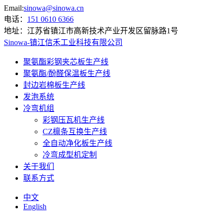
Email:
sinowa@sinowa.cn
电话：
151 0610 6366
地址：
江苏省镇江市高新技术产业开发区留脉路1号
Sinowa-镇江信禾工业科技有限公司
聚氨酯彩钢夹芯板生产线
聚氨酯/酚醛保温板生产线
封边岩棉板生产线
发泡系统
冷弯机组
彩钢压瓦机生产线
CZ檩条互换生产线
全自动净化板生产线
冷弯成型机定制
关于我们
联系方式
中文
English