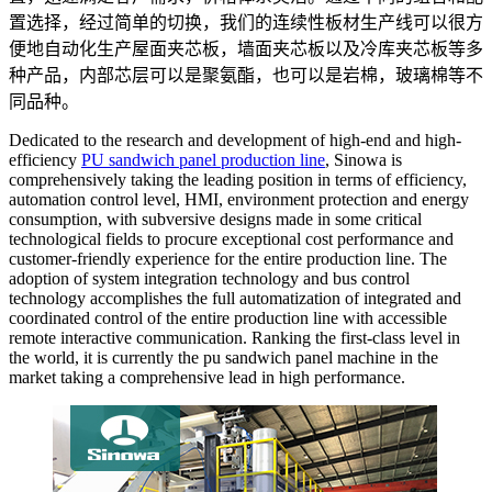
置选择，经过简单的切换，我们的连续性板材生产线可以很方
便地自动化生产屋面夹芯板，墙面夹芯板以及冷库夹芯板等多
种产品，内部芯层可以是聚氨酯，也可以是岩棉，玻璃棉等不
同品种。
Dedicated to the research and development of high-end and high-
efficiency
PU sandwich panel production line
, Sinowa is
comprehensively taking the leading position in terms of efficiency,
automation control level, HMI, environment protection and energy
consumption, with subversive designs made in some critical
technological fields to procure exceptional cost performance and
customer-friendly experience for the entire production line. The
adoption of system integration technology and bus control
technology accomplishes the full automatization of integrated and
coordinated control of the entire production line with accessible
remote interactive communication. Ranking the first-class level in
the world, it is currently the pu sandwich panel machine in the
market taking a comprehensive lead in high performance.